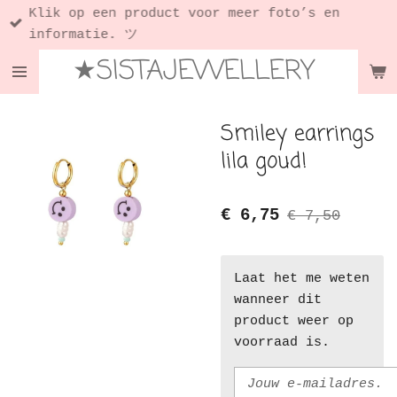
Klik op een product voor meer foto’s en
Ga
informatie. ツ
direct
★SISTAJEWELLERY
naar
de
hoofdinhoud
Smiley earrings
lila goud!
€ 6,75
€ 7,50
Laat het me weten
wanneer dit
product weer op
voorraad is.