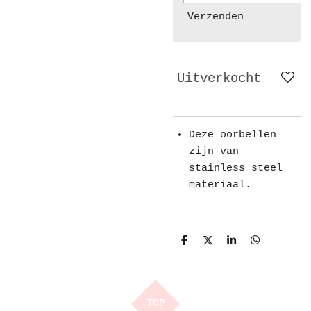
Verzenden
Uitverkocht
Deze oorbellen
zijn van
stainless steel
materiaal.
D
D
S
D
e
e
h
e
l
e
a
l
e
l
r
e
n
e
n
TOP