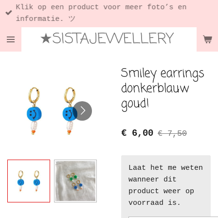
Klik op een product voor meer foto’s en
Ga
informatie. ツ
direct
★SISTAJEWELLERY
naar
de
hoofdinhoud
Smiley earrings
donkerblauw
goud!
€ 6,00
€ 7,50
Laat het me weten
wanneer dit
product weer op
voorraad is.