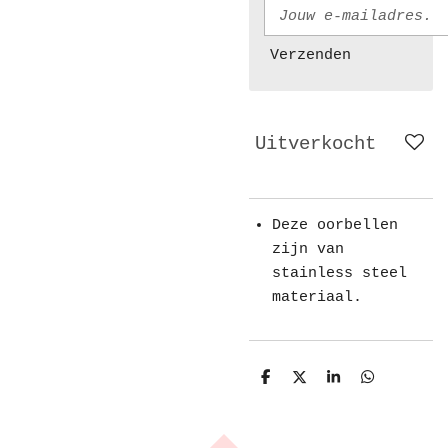
Verzenden
Uitverkocht
Deze oorbellen
zijn van
stainless steel
materiaal.
D
D
S
D
e
e
h
e
l
e
a
l
e
l
r
e
n
e
n