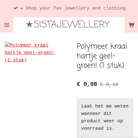
Ga
★ Shop your fav jewellery and clothing
direct
★SISTAJEWELLERY
naar
de
hoofdinhoud
Polymeer kraal
hartje geel-
groen! (1 stuk)
€ 0,08
€ 0,10
Laat het me weten
wanneer dit
product weer op
voorraad is.