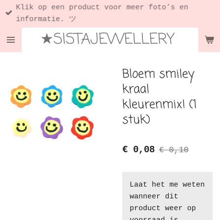
Klik op een product voor meer foto’s en
Ga
informatie. ツ
direct
★SISTAJEWELLERY
naar
de
hoofdinhoud
Bloem smiley
kraal
kleurenmix! (1
stuk)
€ 0,08
€ 0,10
Laat het me weten
wanneer dit
product weer op