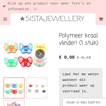
Klik op een product voor meer foto’s en
Ga
informatie. ツ
direct
★SISTAJEWELLERY
naar
de
hoofdinhoud
Polymeer kraal
vlinder! (1 stuk)
€ 0,08
€ 0,10
Laat het me weten
wanneer dit
product weer op
voorraad is.