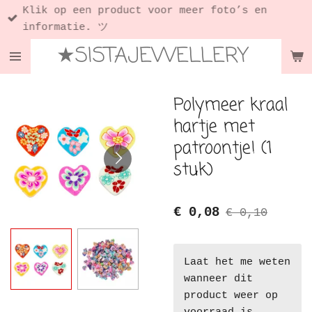
Klik op een product voor meer foto’s en
Ga
informatie. ツ
direct
★SISTAJEWELLERY
naar
de
hoofdinhoud
Polymeer kraal
hartje met
patroontje! (1
stuk)
€ 0,08
€ 0,10
Laat het me weten
wanneer dit
product weer op