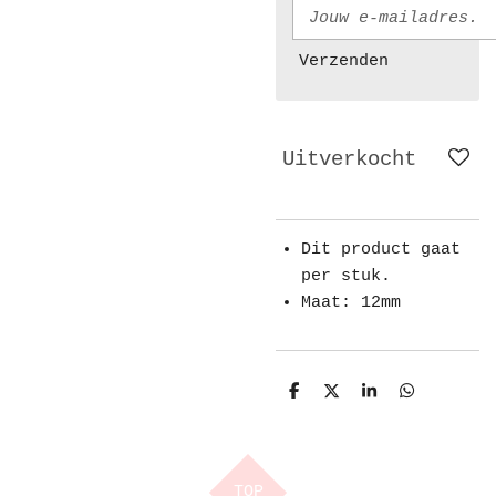
Verzenden
Uitverkocht
Dit product gaat
per stuk.
Maat: 12mm
D
D
S
D
e
e
h
e
l
e
a
l
e
l
r
e
n
e
n
TOP