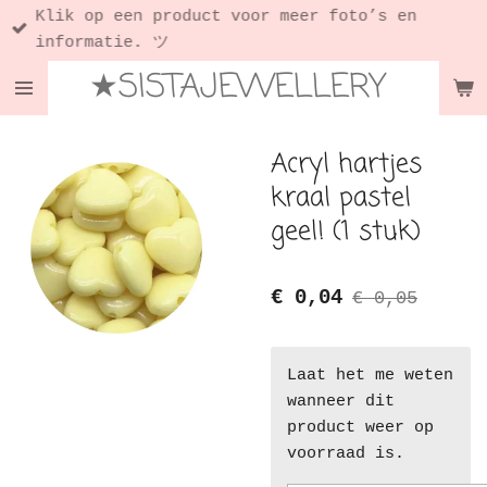
Klik op een product voor meer foto’s en
Ga
informatie. ツ
direct
★SISTAJEWELLERY
naar
de
hoofdinhoud
Acryl hartjes
kraal pastel
geel! (1 stuk)
€ 0,04
€ 0,05
Laat het me weten
wanneer dit
product weer op
voorraad is.