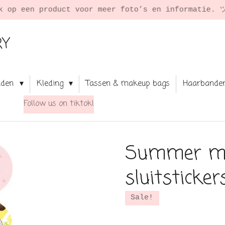
RY
aden
Kleding
Tassen & makeup bags
Haarbande
Follow us on tiktok!
Summer m
sluitsticker
Sale!