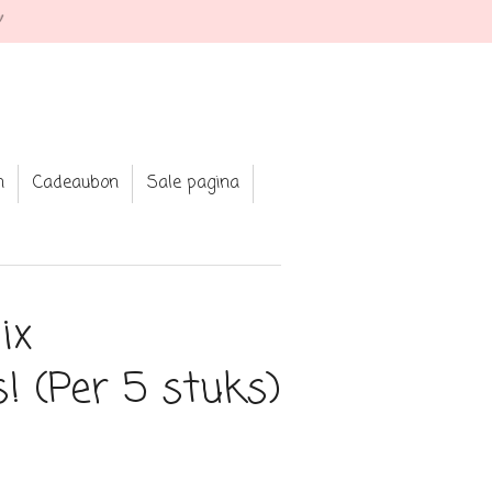
★ Shop your fav jewellery an
n
Cadeaubon
Sale pagina
ix
s! (Per 5 stuks)