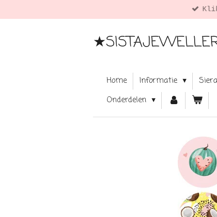
 en informatie. ツ
Ga
direct
naar
★SISTAJEWELLE
de
hoofdinhoud
Home
Informatie
Sier
Onderdelen