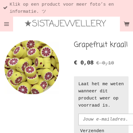
Klik op een product voor meer foto’s en
Ga
informatie. ツ
direct
★SISTAJEWELLERY
naar
de
hoofdinhoud
Grapefruit kraal!
€ 0,08
€ 0,10
Laat het me weten
wanneer dit
product weer op
voorraad is.
Verzenden