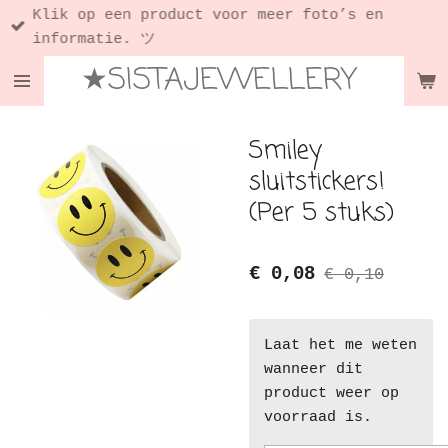
Klik op een product voor meer foto’s en
Ga
informatie. ツ
direct
★SISTAJEWELLERY
naar
de
hoofdinhoud
Smiley
sluitstickers!
(Per 5 stuks)
€ 0,08
€ 0,10
Laat het me weten
wanneer dit
product weer op
voorraad is.