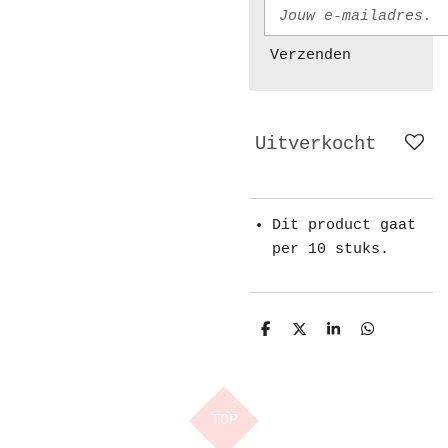
Verzenden
Uitverkocht
Dit product gaat
per 10 stuks.
D
D
S
D
e
e
h
e
l
e
a
l
e
l
r
e
n
e
n
TOP