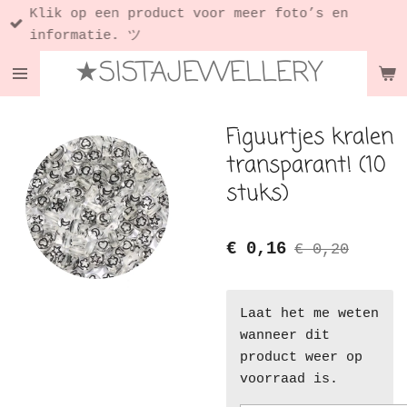
Klik op een product voor meer foto’s en
Ga
informatie. ツ
direct
★SISTAJEWELLERY
naar
de
hoofdinhoud
Figuurtjes kralen
transparant! (10
stuks)
€ 0,16
€ 0,20
Laat het me weten
wanneer dit
product weer op
voorraad is.