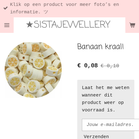
Klik op een product voor meer foto’s en
Ga
informatie. ツ
direct
★SISTAJEWELLERY
naar
de
hoofdinhoud
Banaan kraal!
€ 0,08
€ 0,10
Laat het me weten
wanneer dit
product weer op
voorraad is.
Verzenden