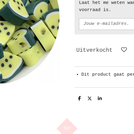
Laat het me weten wa
voorraad is.
Uitverkocht
Dit product gaat pe
D
D
S
e
e
h
l
e
a
e
l
r
n
e
TOP