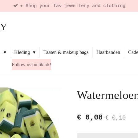
★ Shop your fav jewellery and clothing
RY
n
Kleding
Tassen & makeup bags
Haarbanden
Cad
Follow us on tiktok!
Watermeloen
€ 0,08
€ 0,10