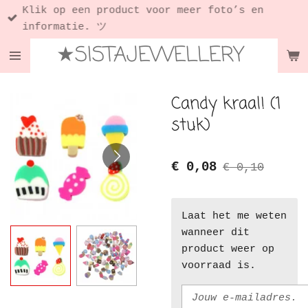
Klik op een product voor meer foto’s en
Ga
informatie. ツ
direct
★SISTAJEWELLERY
naar
de
hoofdinhoud
Candy kraal! (1
stuk)
€ 0,08
€ 0,10
Laat het me weten
wanneer dit
product weer op
voorraad is.