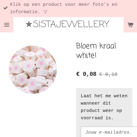
Klik op een product voor meer foto’s en
Ga
informatie. ツ
direct
★SISTAJEWELLERY
naar
de
hoofdinhoud
Bloem kraal
white!
€ 0,08
€ 0,10
Laat het me weten
wanneer dit
product weer op
voorraad is.