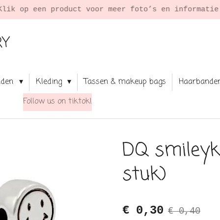
Klik op een product voor meer foto’s en informati
RY
aden
Kleding
Tassen & makeup bags
Haarbande
Follow us on tiktok!
DQ smileykr
stuk)
€ 0,30
€ 0,40