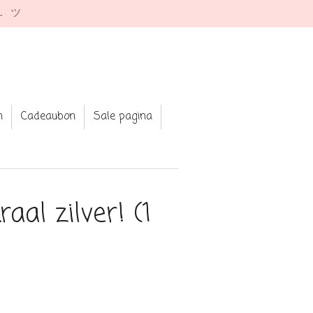
e. ツ
n
Cadeaubon
Sale pagina
aal zilver! (1