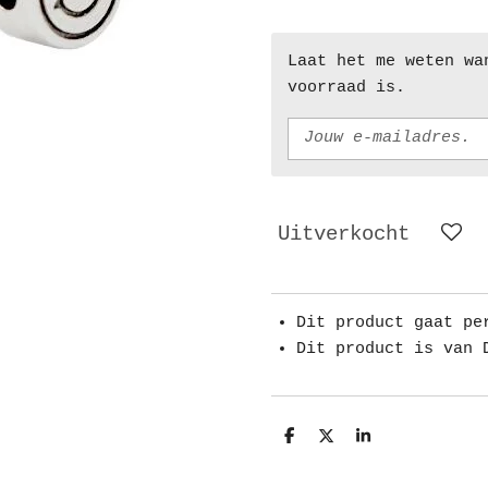
Laat het me weten wa
voorraad is.
Uitverkocht
Dit product gaat pe
Dit product is van 
D
D
S
e
e
h
l
e
a