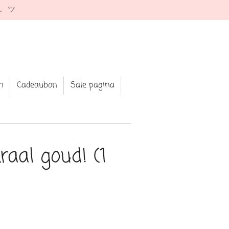
e. ツ
n
Cadeaubon
Sale pagina
aal goud! (1