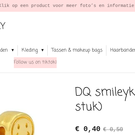
Klik op een product voor meer foto’s en informati
RY
aden
Kleding
Tassen & makeup bags
Haarbande
Follow us on tiktok!
DQ smileykr
stuk)
€ 0,40
€ 0,50