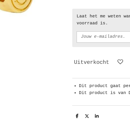
Laat het me weten wa
voorraad is.
Uitverkocht
Dit product gaat pe
Dit product is van 
D
D
S
e
e
h
l
e
a