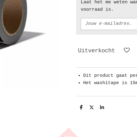
Laat het me weten wa
voorraad is.
Uitverkocht
Dit product gaat pe
Het washitape is 15
D
D
S
e
e
h
l
e
a
e
l
r
n
e