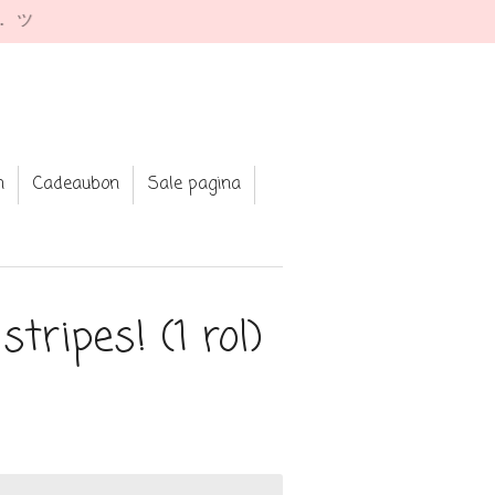
e. ツ
n
Cadeaubon
Sale pagina
tripes! (1 rol)