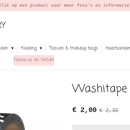
Klik op een product voor meer foto’s en informati
RY
aden
Kleding
Tassen & makeup bags
Haarbande
Follow us on tiktok!
Washitape s
€ 2,00
€ 2,35