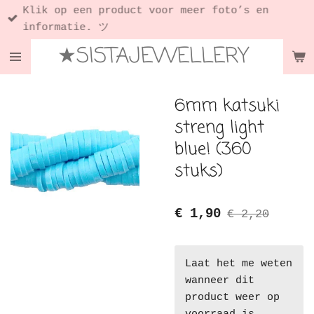
Klik op een product voor meer foto’s en
Ga
informatie. ツ
direct
★SISTAJEWELLERY
naar
de
hoofdinhoud
6mm katsuki
streng light
blue! (360
stuks)
€ 1,90
€ 2,20
Laat het me weten
wanneer dit
product weer op