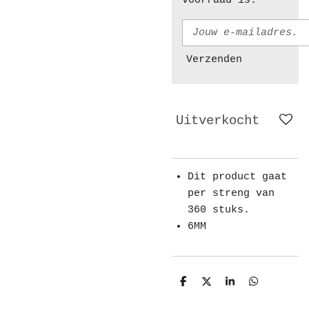
voorraad is.
Verzenden
Uitverkocht
Dit product gaat
per streng van
360 stuks.
6MM
D
D
S
D
e
e
h
e
l
e
a
l