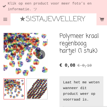
Klik op een product voor meer foto’s en
Ga
informatie. ツ
direct
★SISTAJEWELLERY
naar
de
hoofdinhoud
Polymeer kraal
regenboog
hartje! (1 stuk)
€ 0,08
€ 0,10
Laat het me weten
wanneer dit
product weer op
voorraad is.