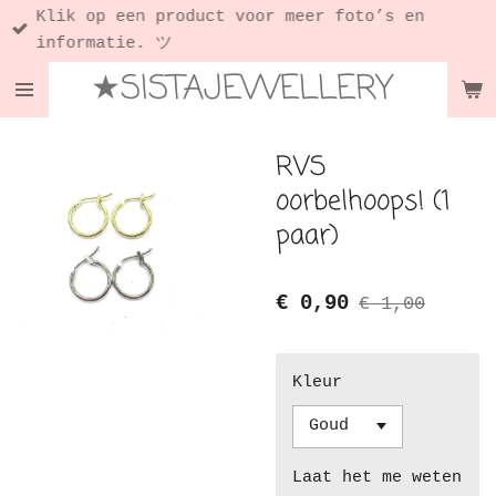
Klik op een product voor meer foto’s en
Ga
informatie. ツ
direct
★SISTAJEWELLERY
naar
de
hoofdinhoud
RVS
oorbelhoops! (1
paar)
€ 0,90
€ 1,00
Kleur
Laat het me weten