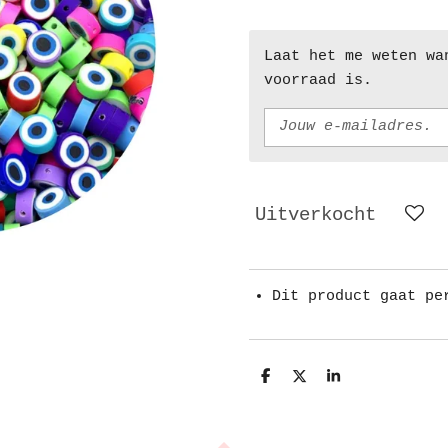
Laat het me weten wa
voorraad is.
Uitverkocht
Dit product gaat pe
D
D
S
e
e
h
l
e
a
e
l
r
n
e