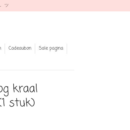
e. ツ
n
Cadeaubon
Sale pagina
og kraal
(1 stuk)