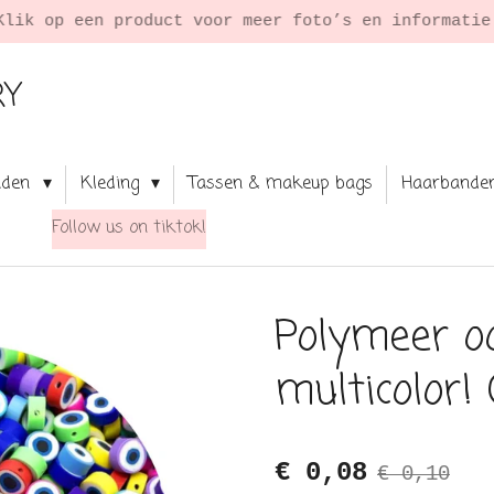
Klik op een product voor meer foto’s en informati
RY
aden
Kleding
Tassen & makeup bags
Haarbande
Follow us on tiktok!
Polymeer o
multicolor! 
€ 0,08
€ 0,10