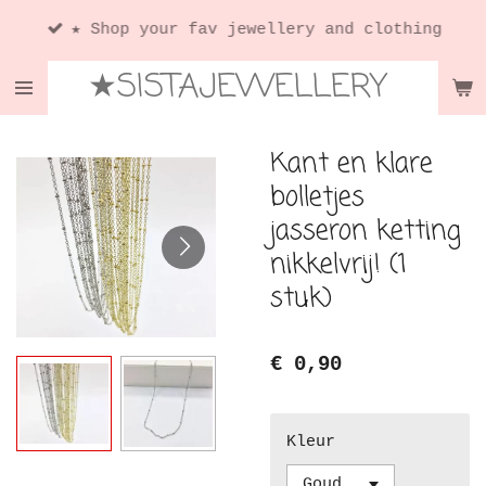
Ga
★ Shop your fav jewellery and clothing
direct
★SISTAJEWELLERY
naar
de
hoofdinhoud
Kant en klare
bolletjes
jasseron ketting
nikkelvrij! (1
stuk)
€ 0,90
Kleur