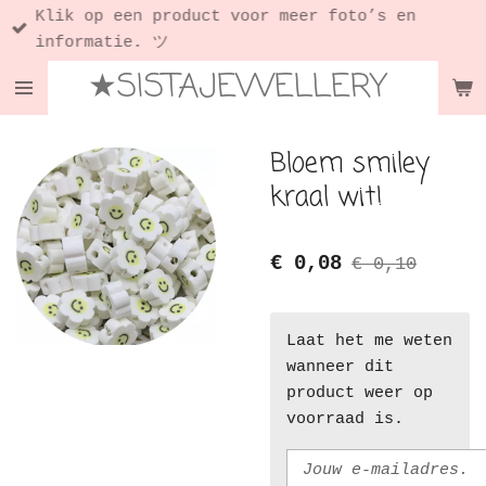
Klik op een product voor meer foto’s en
Ga
informatie. ツ
direct
★SISTAJEWELLERY
naar
de
hoofdinhoud
Bloem smiley
kraal wit!
€ 0,08
€ 0,10
Laat het me weten
wanneer dit
product weer op
voorraad is.