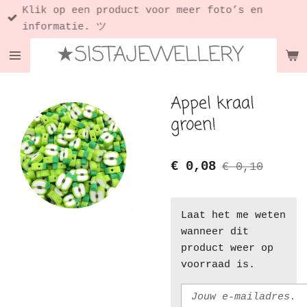
Klik op een product voor meer foto’s en
Ga
informatie. ツ
direct
★SISTAJEWELLERY
naar
de
hoofdinhoud
Appel kraal
groen!
€ 0,08
€ 0,10
Laat het me weten
wanneer dit
product weer op
voorraad is.