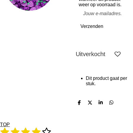
weer op voorraad is.
Verzenden
Uitverkocht
Dit product gaat per
stuk.
D
D
S
D
e
e
h
e
l
e
a
l
e
l
r
e
n
e
n
TOP
1
2
3
4
5
R
S