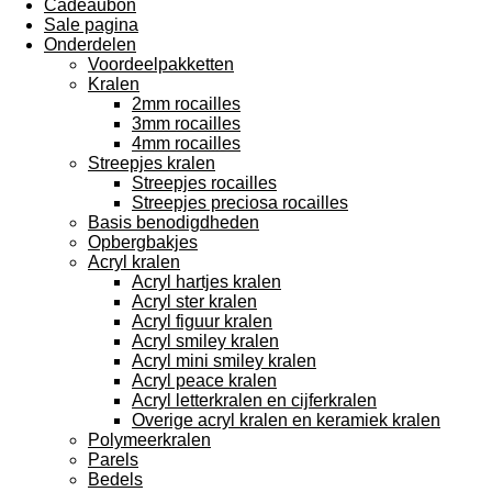
Cadeaubon
Sale pagina
Onderdelen
Voordeelpakketten
Kralen
2mm rocailles
3mm rocailles
4mm rocailles
Streepjes kralen
Streepjes rocailles
Streepjes preciosa rocailles
Basis benodigdheden
Opbergbakjes
Acryl kralen
Acryl hartjes kralen
Acryl ster kralen
Acryl figuur kralen
Acryl smiley kralen
Acryl mini smiley kralen
Acryl peace kralen
Acryl letterkralen en cijferkralen
Overige acryl kralen en keramiek kralen
Polymeerkralen
Parels
Bedels