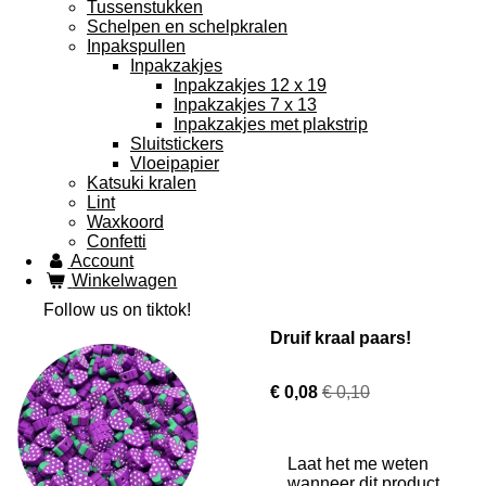
Tussenstukken
Schelpen en schelpkralen
Inpakspullen
Inpakzakjes
Inpakzakjes 12 x 19
Inpakzakjes 7 x 13
Inpakzakjes met plakstrip
Sluitstickers
Vloeipapier
Katsuki kralen
Lint
Waxkoord
Confetti
Account
Winkelwagen
Follow us on tiktok!
Druif kraal paars!
€ 0,08
€ 0,10
Laat het me weten
wanneer dit product