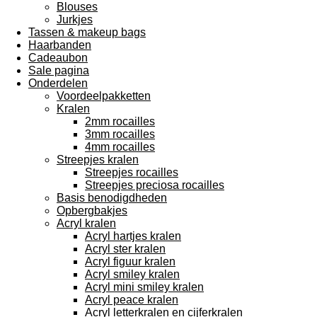
Blouses
Jurkjes
Tassen & makeup bags
Haarbanden
Cadeaubon
Sale pagina
Onderdelen
Voordeelpakketten
Kralen
2mm rocailles
3mm rocailles
4mm rocailles
Streepjes kralen
Streepjes rocailles
Streepjes preciosa rocailles
Basis benodigdheden
Opbergbakjes
Acryl kralen
Acryl hartjes kralen
Acryl ster kralen
Acryl figuur kralen
Acryl smiley kralen
Acryl mini smiley kralen
Acryl peace kralen
Acryl letterkralen en cijferkralen