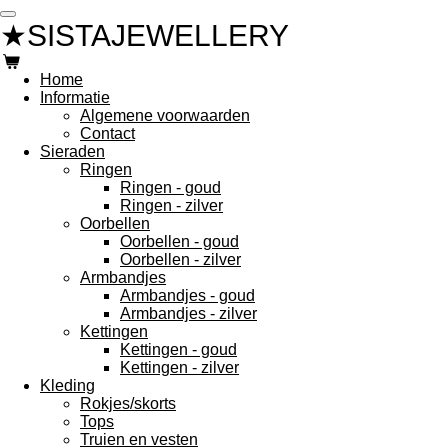
Ga
★SISTAJEWELLERY
direct
naar
de
Home
hoofdinhoud
Informatie
Algemene voorwaarden
Contact
Sieraden
Ringen
Ringen - goud
Ringen - zilver
Oorbellen
Oorbellen - goud
Oorbellen - zilver
Armbandjes
Armbandjes - goud
Armbandjes - zilver
Kettingen
Kettingen - goud
Kettingen - zilver
Kleding
Rokjes/skorts
Tops
Truien en vesten