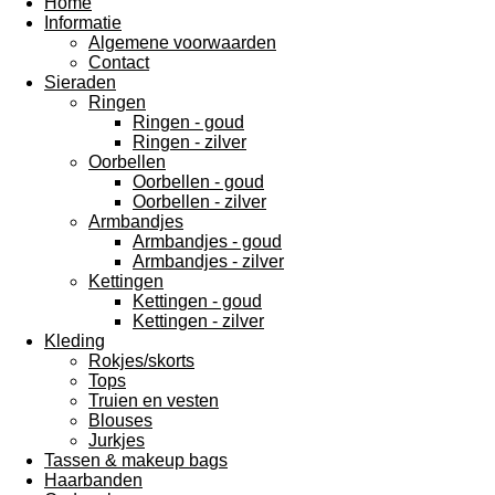
Home
Informatie
Algemene voorwaarden
Contact
Sieraden
Ringen
Ringen - goud
Ringen - zilver
Oorbellen
Oorbellen - goud
Oorbellen - zilver
Armbandjes
Armbandjes - goud
Armbandjes - zilver
Kettingen
Kettingen - goud
Kettingen - zilver
Kleding
Rokjes/skorts
Tops
Truien en vesten
Blouses
Jurkjes
Tassen & makeup bags
Haarbanden