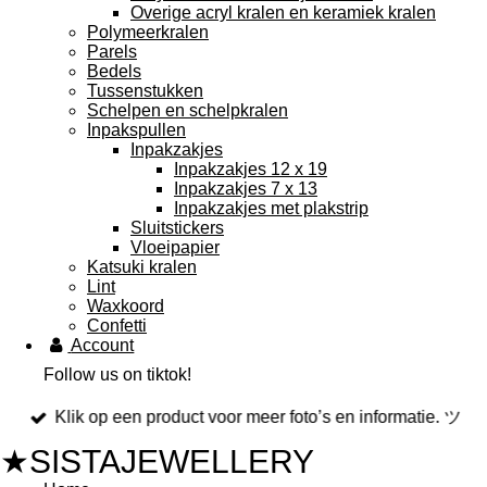
Overige acryl kralen en keramiek kralen
Polymeerkralen
Parels
Bedels
Tussenstukken
Schelpen en schelpkralen
Inpakspullen
Inpakzakjes
Inpakzakjes 12 x 19
Inpakzakjes 7 x 13
Inpakzakjes met plakstrip
Sluitstickers
Vloeipapier
Katsuki kralen
Lint
Waxkoord
Confetti
Account
Follow us on tiktok!
Klik op een product voor meer foto’s en informatie. ツ
★SISTAJEWELLERY