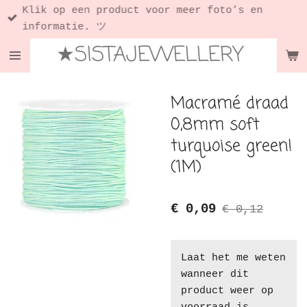
Klik op een product voor meer foto’s en
Ga
informatie. ツ
direct
★SISTAJEWELLERY
naar
de
hoofdinhoud
Macramé draad
0,8mm soft
turquoise green!
(1M)
€ 0,09
€ 0,12
Laat het me weten
wanneer dit
product weer op