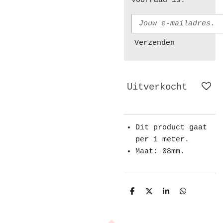
voorraad is.
Verzenden
Uitverkocht
Dit product gaat
per 1 meter.
Maat: 08mm.
D
D
S
D
e
e
h
e
l
e
a
l
e
l
r
e