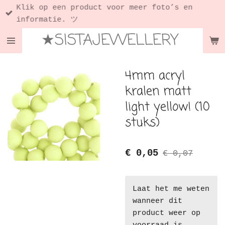
Klik op een product voor meer foto’s en
Ga
informatie. ツ
direct
★SISTAJEWELLERY
naar
de
hoofdinhoud
4mm acryl
kralen matt
light yellow! (10
stuks)
€ 0,05
€ 0,07
Laat het me weten
wanneer dit
product weer op