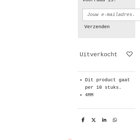
voorraad is.
Verzenden
Uitverkocht
Dit product gaat
per 10 stuks.
4MM
D
D
S
D
e
e
h
e
l
e
a
l
e
l
r
e