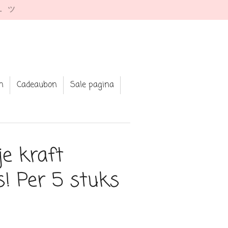
e. ツ
n
Cadeaubon
Sale pagina
e kraft
rs! Per 5 stuks