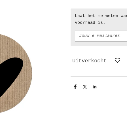
Laat het me weten wa
voorraad is.
Uitverkocht
D
D
S
e
e
h
l
e
a
e
l
r
n
e