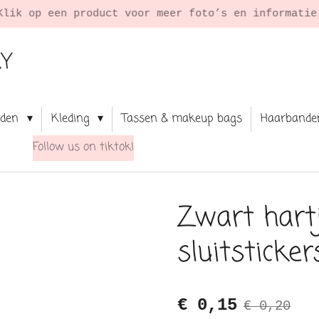
Klik op een product voor meer foto’s en informati
RY
aden
Kleding
Tassen & makeup bags
Haarbande
Follow us on tiktok!
Zwart hartj
sluitsticke
€ 0,15
€ 0,20