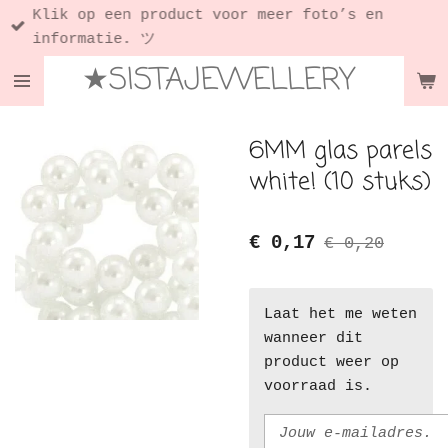
Klik op een product voor meer foto’s en
Ga
informatie. ツ
direct
★SISTAJEWELLERY
naar
de
hoofdinhoud
6MM glas parels
white! (10 stuks)
€ 0,17
€ 0,20
Laat het me weten
wanneer dit
product weer op
voorraad is.