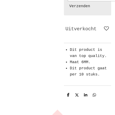
Verzenden
Uitverkocht
Dit product is
van top quality.
Maat 6MM.
Dit product gaat
per 10 stuks.
D
D
S
D
e
e
h
e
l
e
a
l
e
l
r
e
n
e
n