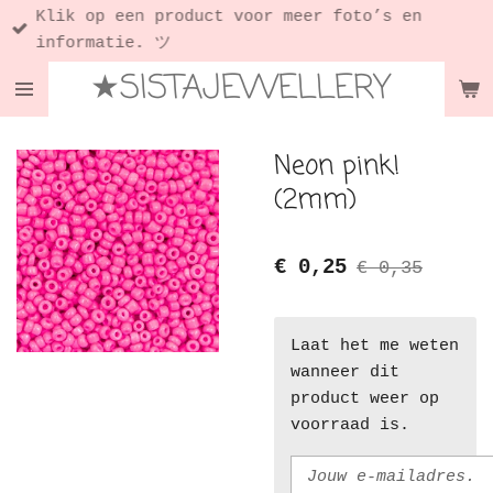
Klik op een product voor meer foto’s en
Ga
informatie. ツ
direct
★SISTAJEWELLERY
naar
de
hoofdinhoud
Neon pink!
(2mm)
€ 0,25
€ 0,35
Laat het me weten
wanneer dit
product weer op
voorraad is.