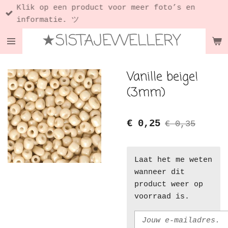
Klik op een product voor meer foto’s en
Ga
informatie. ツ
direct
★SISTAJEWELLERY
naar
de
hoofdinhoud
Vanille beige!
(3mm)
€ 0,25
€ 0,35
Laat het me weten
wanneer dit
product weer op
voorraad is.