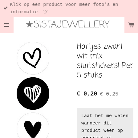
Klik op een product voor meer foto’s en
Ga
informatie. ツ
direct
★SISTAJEWELLERY
naar
de
hoofdinhoud
Hartjes zwart
wit mix
sluitstickers! Per
5 stuks
€ 0,20
€ 0,25
Laat het me weten
wanneer dit
product weer op