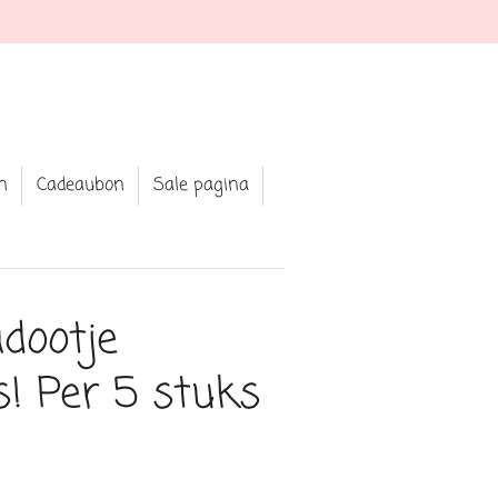
ewellery and clothing
n
Cadeaubon
Sale pagina
dootje
rs! Per 5 stuks