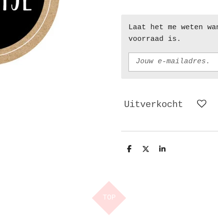
Laat het me weten wa
voorraad is.
Uitverkocht
D
D
S
e
e
h
l
e
a
e
l
r
n
e
TOP