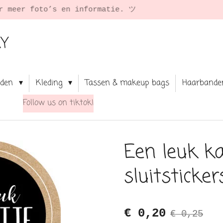
★ Shop your fav j
RY
aden
Kleding
Tassen & makeup bags
Haarbande
Follow us on tiktok!
Een leuk ka
sluitsticke
€ 0,20
€ 0,25