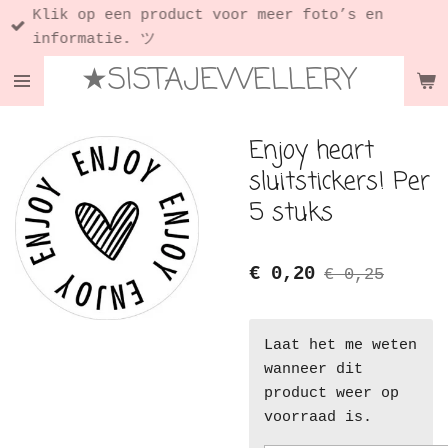
Klik op een product voor meer foto’s en
Ga
informatie. ツ
direct
★SISTAJEWELLERY
naar
de
hoofdinhoud
Enjoy heart
sluitstickers! Per
5 stuks
€ 0,20
€ 0,25
Laat het me weten
wanneer dit
product weer op
voorraad is.