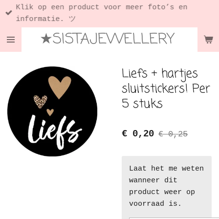
Klik op een product voor meer foto’s en
Ga
informatie. ツ
direct
★SISTAJEWELLERY
naar
de
hoofdinhoud
Liefs + hartjes
sluitstickers! Per
5 stuks
€ 0,20
€ 0,25
Laat het me weten
wanneer dit
product weer op
voorraad is.