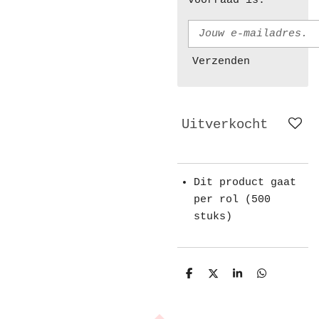
voorraad is.
Verzenden
Uitverkocht
Dit product gaat
per rol (500
stuks)
D
D
S
D
e
e
h
e
l
e
a
l
e
l
r
e