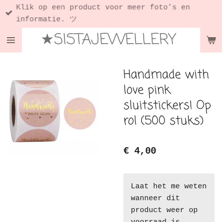
Klik op een product voor meer foto’s en
Ga
informatie. ツ
direct
★SISTAJEWELLERY
naar
de
hoofdinhoud
Handmade with
love pink
sluitstickers! Op
rol (500 stuks)
€ 4,00
Laat het me weten
wanneer dit
product weer op