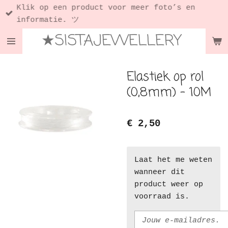
Klik op een product voor meer foto’s en
Ga
informatie. ツ
direct
★SISTAJEWELLERY
naar
de
hoofdinhoud
Elastiek op rol
(0,8mm) - 10M
€ 2,50
Laat het me weten
wanneer dit
product weer op
voorraad is.