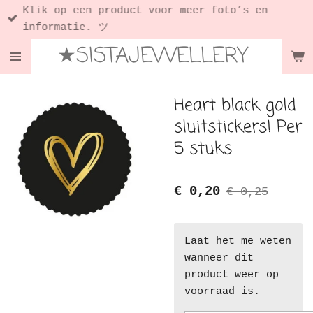
Klik op een product voor meer foto’s en
Ga
informatie. ツ
direct
★SISTAJEWELLERY
naar
de
hoofdinhoud
Heart black gold
sluitstickers! Per
5 stuks
€ 0,20
€ 0,25
Laat het me weten
wanneer dit
product weer op
voorraad is.