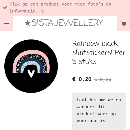
Klik op een product voor meer foto’s en
Ga
informatie. ツ
direct
★SISTAJEWELLERY
naar
de
hoofdinhoud
Rainbow black
sluitstickers! Per
5 stuks
€ 0,20
€ 0,25
Laat het me weten
wanneer dit
product weer op
voorraad is.