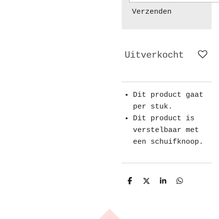
Verzenden
Uitverkocht
Dit product gaat
per stuk.
Dit product is
verstelbaar met
een schuifknoop.
D
D
S
D
e
e
h
e
l
e
a
l
e
l
r
e
n
e
n