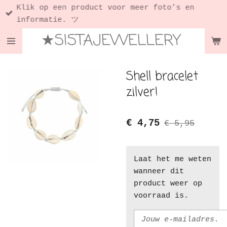
Klik op een product voor meer foto’s en
Ga
informatie. ツ
direct
★SISTAJEWELLERY
naar
de
hoofdinhoud
Shell bracelet
zilver!
€ 4,75
€ 5,95
Laat het me weten
wanneer dit
product weer op
voorraad is.