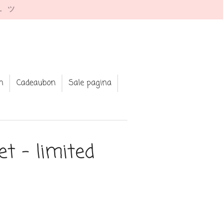
e. ツ
n
Cadeaubon
Sale pagina
et - limited