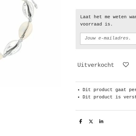
Laat het me weten wa
voorraad is.
Uitverkocht
Dit product gaat pe
Dit product is vers
D
D
S
e
e
h
l
e
a