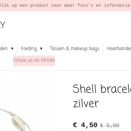
Klik op een product voor meer foto’s en informati
RY
aden
Kleding
Tassen & makeup bags
Haarbande
Follow us on tiktok!
Shell bracel
zilver
€ 4,50
€ 5,00