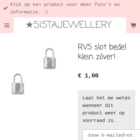
Klik op een product voor meer foto’s en
Ga
informatie. ツ
direct
★SISTAJEWELLERY
naar
de
hoofdinhoud
RVS slot bedel
klein zilver!
€ 1,00
Laat het me weten
wanneer dit
product weer op
voorraad is.