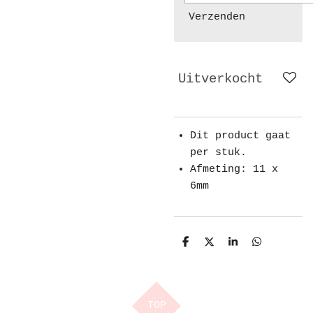
Verzenden
Uitverkocht
Dit product gaat
per stuk.
Afmeting: 11 x
6mm
D
D
S
D
e
e
h
e
l
e
a
l
e
l
r
e
n
e
n
TOP