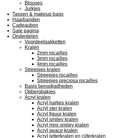
Blouses
Jurkjes
Tassen & makeup bags
Haarbanden
Cadeaubon
Sale pagina
Onderdelen
Voordeelpakketten
Kralen
2mm rocailles
3mm rocailles
4mm rocailles
Streepjes kralen
Streepjes rocailles
Streepjes preciosa rocailles
Basis benodigdheden
Opbergbakjes
Acryl kralen
Acryl hartjes kralen
Acryl ster kralen
Acryl figuur kralen
Acryl smiley kralen
Acryl mini smiley kralen
Acryl peace kralen
Acryl letterkralen en cijferkralen