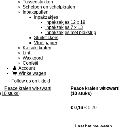
Tussenstukken
Schelpen en schelpkralen
Inpakspullen
Inpakzakjes
Inpakzakjes 12 x 19
Inpakzakjes 7 x 13
Inpakzakjes met plakstrip
Sluitstickers
Vloeipapier
Katsuki kralen
Lint
Waxkoord
Confetti
Account
Winkelwagen
Follow us on tiktok!
Peace kralen wit-zwart!
(10 stuks)
€ 0,16
€ 0,20
Laat het me weten