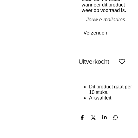
wanneer dit product
weer op voorraad is.
Verzenden
Uitverkocht
Dit product gaat per
10 stuks.
A kwaliteit
D
D
S
D
e
e
h
e
l
e
a
l
e
l
r
e