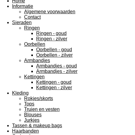
Home
Informatie
Algemene voorwaarden
Contact
Sieraden
Ringen
Ringen - goud
Ringen - zilver
Oorbellen
Oorbellen - goud
Oorbellen - zilver
Armbandjes
Armbandjes - goud
Armbandjes - zilver
Kettingen
Kettingen - goud
Kettingen - zilver
Kleding
Rokjes/skorts
Tops
Truien en vesten
Blouses
Jurkjes
Tassen & makeup bags
Haarbanden