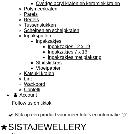
Overige acryl kralen en keramiek kralen
Polymeerkralen
Parels
Bedels
Tussenstukken
Schelpen en schelpkralen
Inpakspullen
Inpakzakjes
Inpakzakjes 12 x 19
Inpakzakjes 7 x 13
Inpakzakjes met plakstrip
Sluitstickers
Vloeipapier
Katsuki kralen
Lint
Waxkoord
Confetti
Account
Follow us on tiktok!
Klik op een product voor meer foto’s en informatie. ツ
★SISTAJEWELLERY