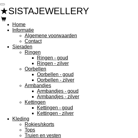
Ga
★SISTAJEWELLERY
direct
naar
de
Home
hoofdinhoud
Informatie
Algemene voorwaarden
Contact
Sieraden
Ringen
Ringen - goud
Ringen - zilver
Oorbellen
Oorbellen - goud
Oorbellen - zilver
Armbandjes
Armbandjes - goud
Armbandjes - zilver
Kettingen
Kettingen - goud
Kettingen - zilver
Kleding
Rokjes/skorts
Tops
Truien en vesten