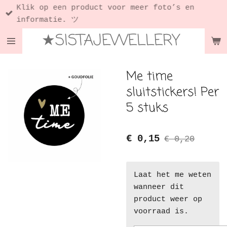
Klik op een product voor meer foto’s en
Ga
informatie. ツ
direct
★SISTAJEWELLERY
naar
de
hoofdinhoud
Me time
sluitstickers! Per
5 stuks
€ 0,15
€ 0,20
Laat het me weten
wanneer dit
product weer op
voorraad is.