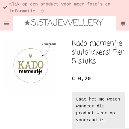
Klik op een product voor meer foto’s en
Ga
informatie. ツ
direct
★SISTAJEWELLERY
naar
de
hoofdinhoud
Kado momentje
sluitstickers! Per
5 stuks
€ 0,20
Laat het me weten
wanneer dit
product weer op
voorraad is.