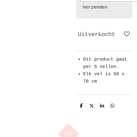
Verzenden
Uitverkocht
Dit product gaat
per 5 vellen.
Elk vel is 50 x
70 cm
D
D
S
D
e
e
h
e
l
e
a
l
e
l
r
e
n
e
n
TOP