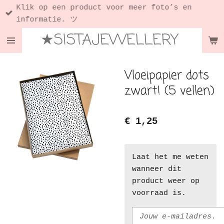
Klik op een product voor meer foto’s en
Ga
informatie. ツ
direct
★SISTAJEWELLERY
naar
de
hoofdinhoud
Vloeipapier dots
zwart! (5 vellen)
€ 1,25
Laat het me weten
wanneer dit
product weer op
voorraad is.