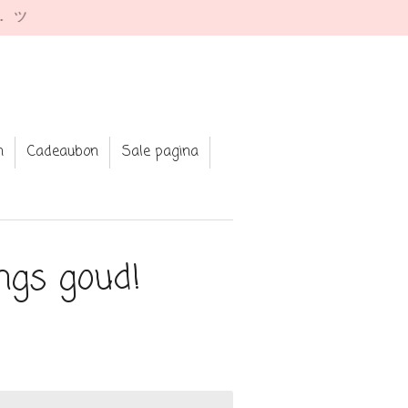
e. ツ
n
Cadeaubon
Sale pagina
ngs goud!