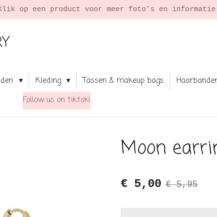
Klik op een product voor meer foto’s en informati
RY
aden
Kleding
Tassen & makeup bags
Haarbande
Follow us on tiktok!
Moon earri
€ 5,00
€ 5,95