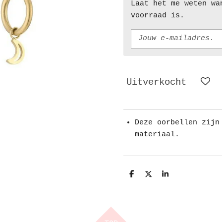
Laat het me weten wa
voorraad is.
Uitverkocht
Deze oorbellen zijn
materiaal.
D
D
S
e
e
h
l
e
a
e
l
r
n
e