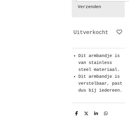
Verzenden
Uitverkocht
Dit armbandje is
van stainless
steel materiaal.
Dit armbandje is
verstelbaar, past
dus bij iedereen.
D
D
S
D
e
e
h
e
l
e
a
l
e
l
r
e