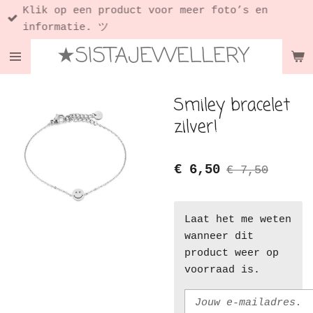
Klik op een product voor meer foto’s en
Ga
informatie. ツ
direct
★SISTAJEWELLERY
naar
de
hoofdinhoud
Smiley bracelet
zilver!
€ 6,50
€ 7,50
Laat het me weten
wanneer dit
product weer op
voorraad is.