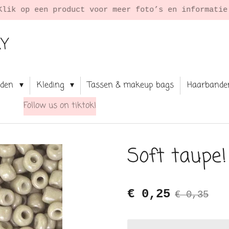
Klik op een product voor meer foto’s en informati
RY
aden
Kleding
Tassen & makeup bags
Haarbande
Follow us on tiktok!
Soft taupe
€ 0,25
€ 0,35