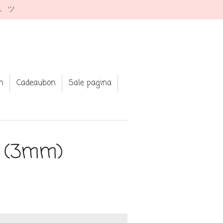
e. ツ
n
Cadeaubon
Sale pagina
! (3mm)