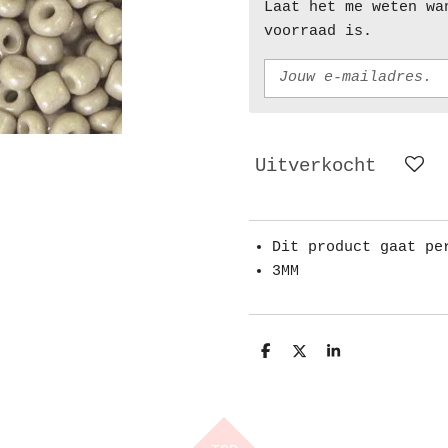
Laat het me weten wa
voorraad is.
Uitverkocht
Dit product gaat pe
3MM
D
D
S
e
e
h
l
e
a
e
l
r
n
e